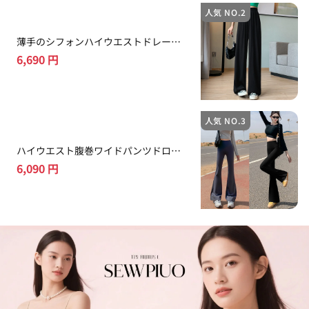
人気 NO.2
薄手のシフォンハイウエストドレープ
感ゆったりストレートパンツ
6,690
円
人気 NO.3
ハイウエスト腹巻ワイドパンツドロッ
プ感ロングパンツ
6,090
円