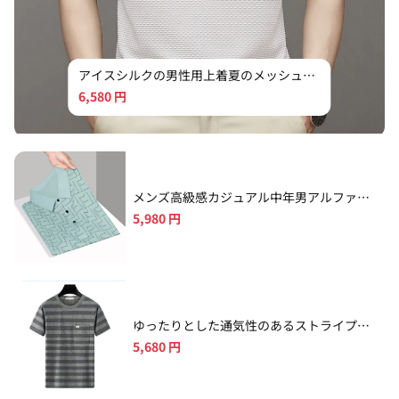
アイスシルクの男性用上着夏のメッシュ半
袖
6,580
円
メンズ高級感カジュアル中年男アルファベ
ットプリント開襟Tシャツ
5,980
円
ゆったりとした通気性のあるストライプの
丸首の中年カジュアル半袖
5,680
円