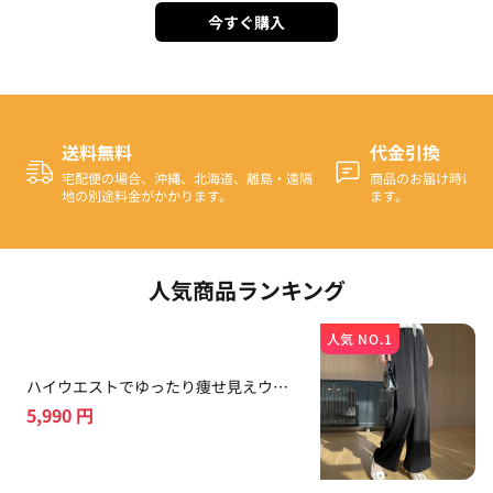
今すぐ購入
送料無料
代金引換
宅配便の場合、沖縄、北海道、離島・遠隔
商品のお届け時に代
地の別途料金がかかります。
ます。
人気商品ランキング
人気 NO.1
ハイウエストでゆったり痩せ見えウエ
ストのキメ感パンツ
5,990
円