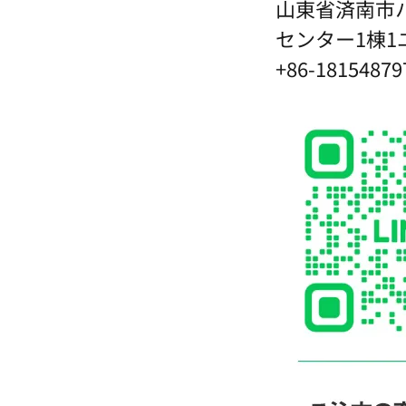
山東省済南市
センター1棟1ユ
+86-18154879