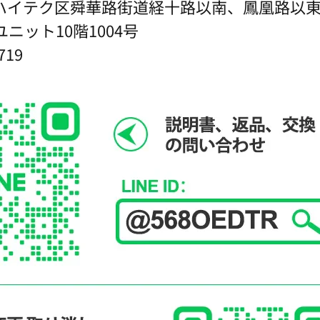
ハイテク区舜華路街道経十路以南、鳳凰路以
ニット10階1004号
719