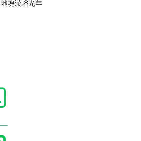
東地塊漢峪光年