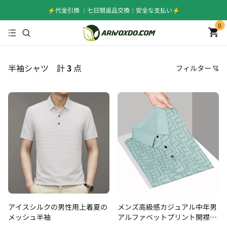
⚡️代金引換 ｜七日間返品交換｜安全な支払い⚡️
0
半袖シャツ
計
3
点
フィルター
価格
おすすめ順
安い順
高い順
新着順
古い順
アイスシルクの男性用上着夏の
メンズ高級感カジュアル中年男
メッシュ半袖
アルファベットプリント開襟T