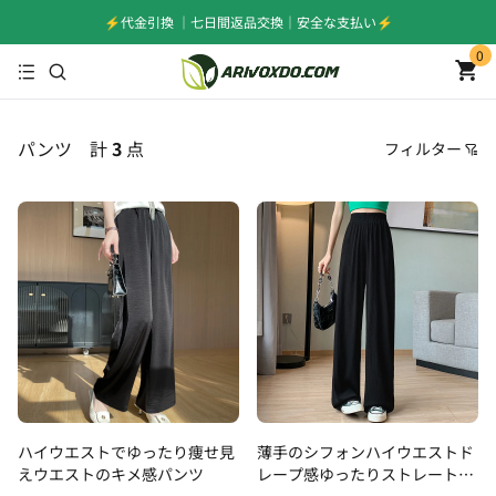
⚡️代金引換 ｜七日間返品交換｜安全な支払い⚡️
0
パンツ
計
3
点
フィルター
価格
おすすめ順
安い順
高い順
新着順
古い順
ハイウエストでゆったり痩せ見
薄手のシフォンハイウエストド
えウエストのキメ感パンツ
レープ感ゆったりストレートパ