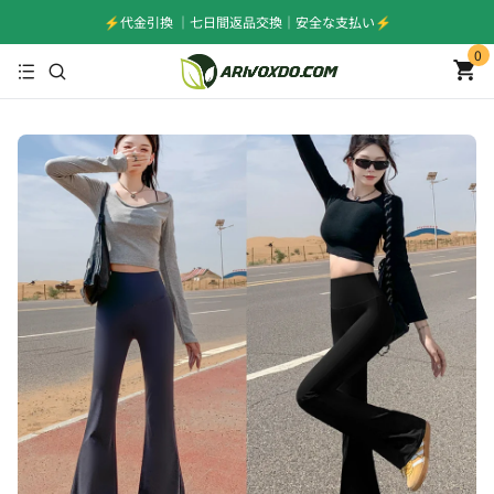
⚡️代金引換 ｜七日間返品交換｜安全な支払い⚡️
0