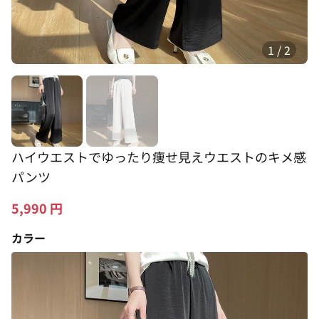
1
/
2
ハイウエストでゆったり痩せ見えウエストのキメ感
パンツ
5,990
円
カラー